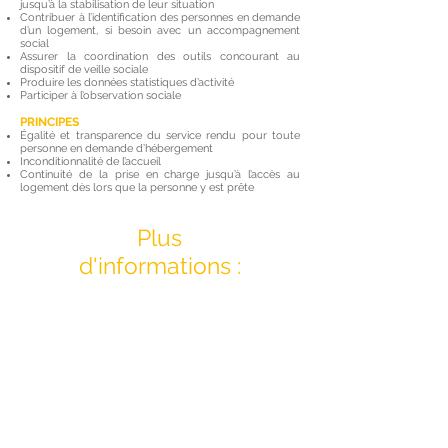
jusqu’à la stabilisation de leur situation
Contribuer à l’identification des personnes en demande
d’un logement, si besoin avec un accompagnement
social
Assurer la coordination des outils concourant au
dispositif de veille sociale
Produire les données statistiques d’activité
Participer à l’observation sociale
PRINCIPES
Égalité et transparence du service rendu pour toute
personne en demande d’hébergement
Inconditionnalité de l’accueil
Continuité de la prise en charge jusqu’à l’accès au
logement dès lors que la personne y est prête
Plus
d'informations :
Le 115
L'orientation via le SIAO
Les dispositifs régulés par le SIAO