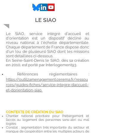
LE SIAO
Le SIAO, service intégré d'accueil et
d'orientation est un dispositif décliné au
niveau national à l'échelle départementale.
Chaque département de France dispose donc
d'un (ou de plusieurs) SIAO dont les missions
sont détaillées ci-dessous.
En Seine-Saint-Denis le SIAO, dès sa création
en 2010, est porté par Interlogement93.
Références règlementaires :
https://outil2amenagement.cerema.fr/ressou
rces/guides-fiches/service-integre-daccueil-
et-dorientation-siao
Ce que dit la loi
CONTEXTE DE
CRÉATION
DU SIAO
Chantier national prioritaire pour l’hébergement et
l’accès au logement des personnes sans-abri ou mal
logées
Constat : segmentation très importante du secteur et
manque de coopération entre les multiples acteurs de