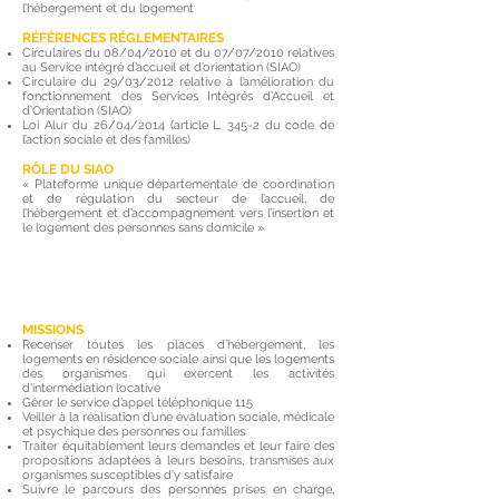
l’hébergement et du logement
RÉFÉRENCES
RÉGLEMENTAIRES
Circulaires du 08/04/2010 et du 07/07/2010 relatives
au Service intégré d’accueil et d’orientation (SIAO)
Circulaire du 29/03/2012 relative à l’amélioration du
fonctionnement des Services Intégrés d’Accueil et
d’Orientation (SIAO)
Loi Alur du 26/04/2014 (article L. 345-2 du code de
l’action sociale et des familles)
RÔLE
DU SIAO
« Plateforme unique départementale de coordination
et de régulation du secteur de l’accueil, de
l’hébergement et d’accompagnement vers l’insertion et
le logement des personnes sans domicile »
Missions et principes du SIAO
MISSIONS
Recenser toutes les places d’hébergement, les
logements en résidence sociale ainsi que les logements
des organismes qui exercent les activités
d’intermédiation locative
Gérer le service d’appel téléphonique 115
Veiller à la réalisation d’une évaluation sociale, médicale
et psychique des personnes ou familles
Traiter équitablement leurs demandes et leur faire des
propositions adaptées à leurs besoins, transmises aux
organismes susceptibles d’y satisfaire
Suivre le parcours des personnes prises en charge,