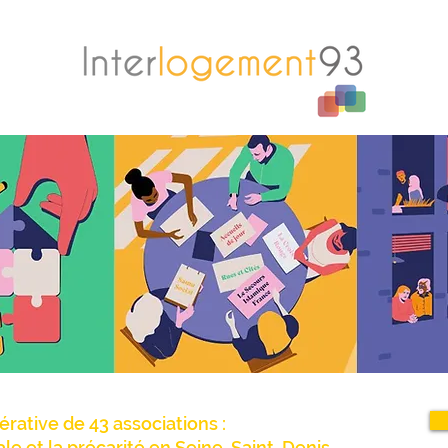
érative de 43 associations :
iale et la précarité en Seine-Saint-Denis