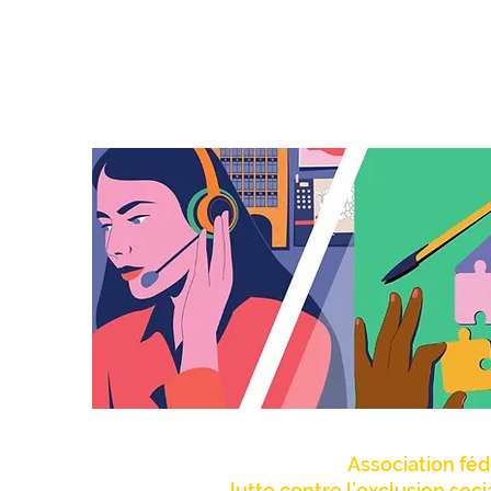
Association féd
lutte contre l’exclusion soc