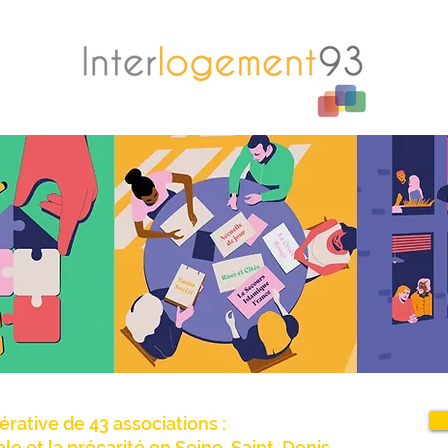
érative de 43 associations :
iale et la précarité en Seine-Saint-Denis