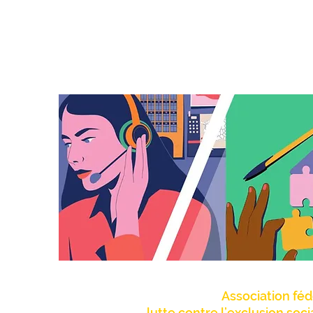
Association féd
lutte contre l’exclusion soc