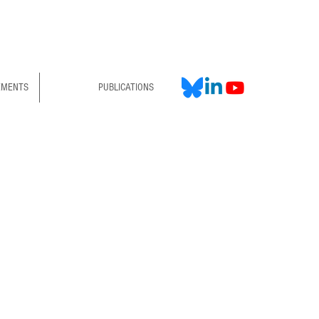
EMENTS
PUBLICATIONS
cas de situation urgente ou de dégradation rapide
l'état de santé, il est nécessaire de contacter les
vices d'urgence.
GENCES 15 - SAMU
8 - Pompiers
2 - Numéro d'urgence européen
-