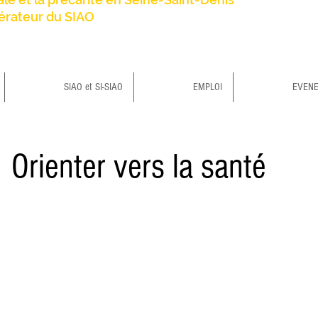
érateur du SIAO
SIAO et SI-SIAO
EMPLOI
EVEN
En 
de 
Orienter vers la santé
ser
UR
1
11
iser un accompagnement médico