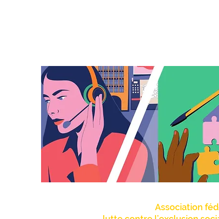
Association féd
lutte contre l’exclusion soc