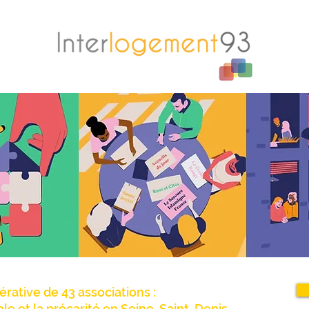
érative de 43 associations :
iale et la précarité en Seine-Saint-Denis