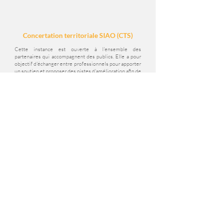
Concertation territoriale SIAO (CTS)
Cette instance est ouverte à l'ensemble des
partenaires qui accompagnent des publics. Elle a pour
objectif d'échanger entre professionnels pour apporter
un soutien et proposer des pistes d'amélioration afin de
lever les freins liés à l'accompagnement.
En savoir plus
Commission du traitement de la demande
Cette commission, obligatoire pour l’ensemble des
professionnels qui accompagnent les ménages vers
une solution d’hébergement/logement via le SIAO 93, a
vocation à traiter l’ensemble des demandes
d’hébergement des prescripteurs du territoire.
En savoir plus