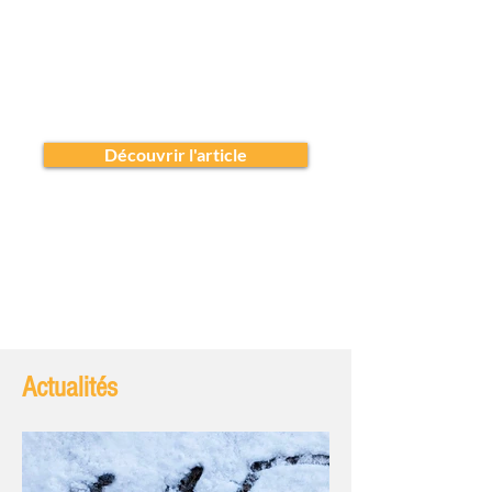
Le 3 juillet dernier, l'association La Marmite a organisé à Bondy une cérémonie d'hommage aux
mort·es de la rue en Seine-Saint-Denis. Ce temps de recueillement, marqué par la lecture des
noms des personnes décédées, visait à rendre hommage aux 28 personnes mortes à la rue
dans le département en 2025. Un moment nécessaire pour rappeler que derrière chaque nom
se trouvait une personne, dont le parcours témoigne des failles de notre système de soutien
social face à l'exclusion.
Découvrir l'article
Formulaire de sollicitation des équipes mobiles médico-sociales
93
⛟
Actualités