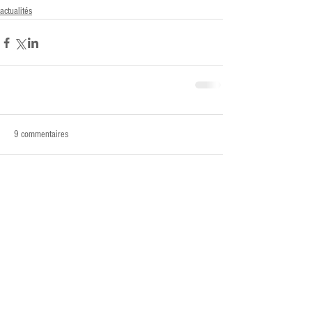
actualités
9 commentaires
Rédigez un commentaire...
Les plus récents
Compatibility
21 juil.
Contrairement à un 
compatibility test
 qui évalue des 
affinités abstraites, ici c'est l'adéquation concrète entre 