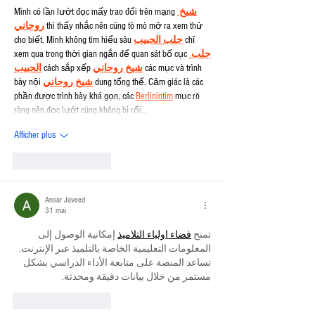
Mình có lần lướt đọc mấy trao đổi trên mạng 
شيخ 
روحاني
 thì thấy nhắc nên cũng tò mò mở ra xem thử 
cho biết. Mình không tìm hiểu sâu 
جلب الحبيب
 chỉ 
xem qua trong thời gian ngắn để quan sát bố cục 
جلب 
الحبيب
 cách sắp xếp 
شيخ روحاني
 các mục và trình 
bày nội 
شيخ روحاني
 dung tổng thể. Cảm giác là các 
phần được trình bày khá gọn, các 
Berlinintim
 mục rõ 
ràng nên đọc lướt cũng không bị rối…
Afficher plus
J'aime
Répondre
Ansar Javeed
31 mai
تمنح 
فضاء اولياء التلاميذ
 إمكانية الوصول إلى 
المعلومات التعليمية الخاصة بالتلميذ عبر الإنترنت. 
تساعد المنصة على متابعة الأداء الدراسي بشكل 
مستمر من خلال بيانات دقيقة ومحدثة.
J'aime
Répondre