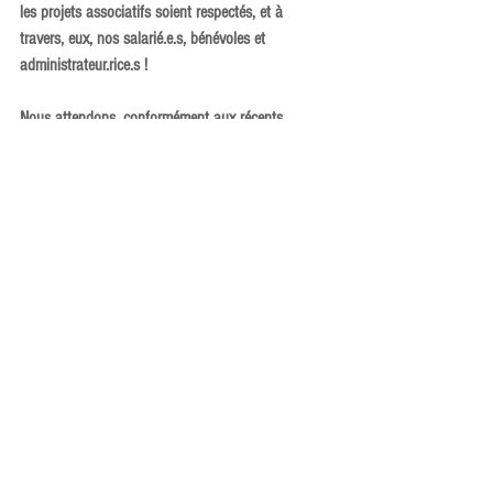
les projets associatifs soient respectés, et à 
travers, eux, nos salarié.e.s, bénévoles et 
administrateur.rice.s !
Nous attendons, conformément aux récents 
propos du nouveau Ministre du Logement, 
l’ouverture de places supplémentaires 
d’hébergement de qualité et à hauteur des besoins 
en progression.
1 demande de logement social sur 10 est 
satisfaite chaque année
Nous dénonçons l’inaction du gouvernement en 
matière de production de logement social 
financièrement accessible et de logement 
accompagné permettant la         fluidité de la rue 
au logement. 
Cette situation est incohérente et inacceptable 