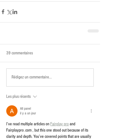
39 commentaires
Rédigez un commentaire...
Les plus récents
All panel
il y a un jour
I’ve read multiple articles on 
Fairplay pro
 and 
Fairplaypro .com , but this one stood out because of its 
clarity and depth. You’ve covered points that are usually 