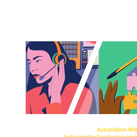
Association féd
lutte contre l’exclusion soc