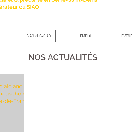
érateur du SIAO
SIAO et SI-SIAO
EMPLOI
EVEN
NOS
ACTUALITÉS
d aid and
 households
Île-de-France