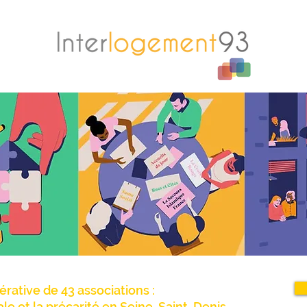
érative de 43 associations :
iale et la précarité en Seine-Saint-Denis