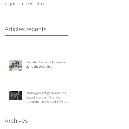
signe du bien-être
l’appel à projet : Grande
pauvreté - comment l'éviter,
comment en sortir
Articles récents
Un café des parents sous le
signe du bien-être
Interlogement93, lauréat de
l’appel à projet : Grande
pauvreté - comment l'éviter,
comment en sortir
Archives