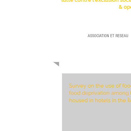
& op
ASSOCIATION ET RESEAU
Survey on the use of foo
food deprivation among
housed in hotels in the 
region