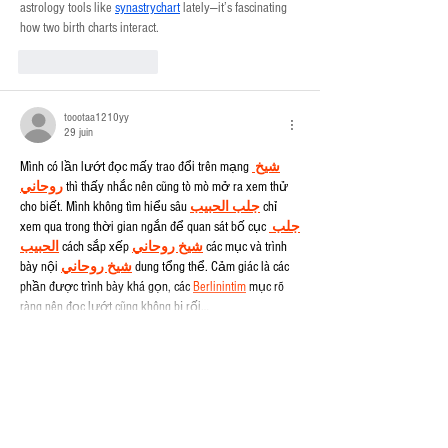
astrology tools like 
synastrychart
 lately—it’s fascinating 
how two birth charts interact.
J'aime
Répondre
toootaa1210yy
29 juin
Mình có lần lướt đọc mấy trao đổi trên mạng 
شيخ 
روحاني
 thì thấy nhắc nên cũng tò mò mở ra xem thử 
cho biết. Mình không tìm hiểu sâu 
جلب الحبيب
 chỉ 
xem qua trong thời gian ngắn để quan sát bố cục 
جلب 
الحبيب
 cách sắp xếp 
شيخ روحاني
 các mục và trình 
bày nội 
شيخ روحاني
 dung tổng thể. Cảm giác là các 
phần được trình bày khá gọn, các 
Berlinintim
 mục rõ 
ràng nên đọc lướt cũng không bị rối…
Afficher plus
J'aime
Répondre
asto