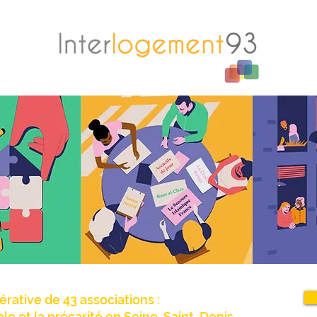
érative de 43 associations :
iale et la précarité en Seine-Saint-Denis