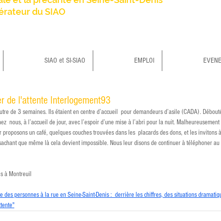
érateur du SIAO
SIAO et SI-SIAO
EMPLOI
EVEN
r de l'attente Interlogement93
utre de 3 semaines. Ils étaient en centre d’accueil  pour demandeurs d’asile (CADA). Déboutés
chez  nous, à l’accueil de jour, avec l’espoir d’une mise à l’abri pour la nuit. Malheureusement
r proposons un café, quelques couches trouvées dans les  placards des dons, et les invitons à
 sachant que même là cela devient impossible. Nous leur disons de continuer à téléphoner au
s à Montreuil 
des personnes à la rue en Seine-Saint-Denis :  derrière les chiffres, des situations dramatiq
ttente"