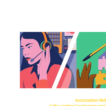
Association féd
lutte contre l’exclusion soc