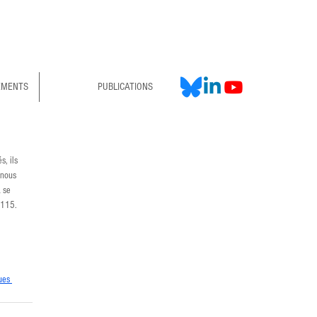
EMENTS
PUBLICATIONS
, ils 
 nous 
 se 
 115. 
ues 