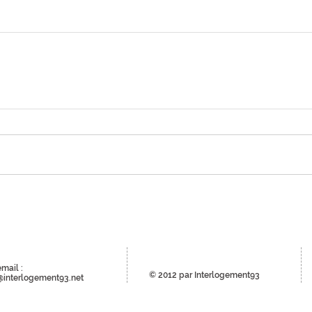
email :
© 2012 par Interlogement93
@interlogement93.net