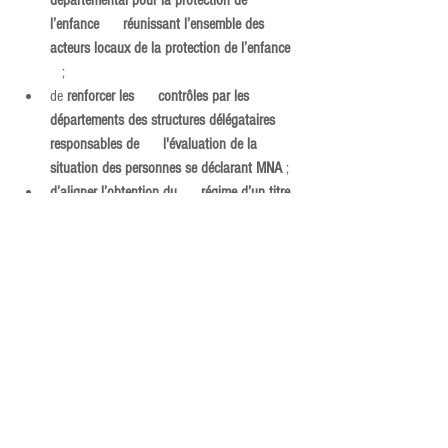
départemental pour la protection de 
l’enfance      réunissant l’ensemble des 
acteurs locaux de la protection de l’enfance
   ;
de 
renforcer les      contrôles par les 
départements des structures délégataires 
responsables de      l'évaluation de la 
situation des personnes se déclarant MNA
 ;
d’aligner l’obtention du      régime d’un titre 
de séjour des MNA confiés à des tiers dignes 
de      confiance sur celui des jeunes confiés 
à l'ASE
.
L’ensemble de ces mesures nous semble très 
positif et nous accompagnerons la mise en œuvre 
de tous ces principes au côté des partenaires 
institutionnels et associatifs. 
Interlogement93 souhaite être associé au comité 
départemental pour la protection de l’enfance, 