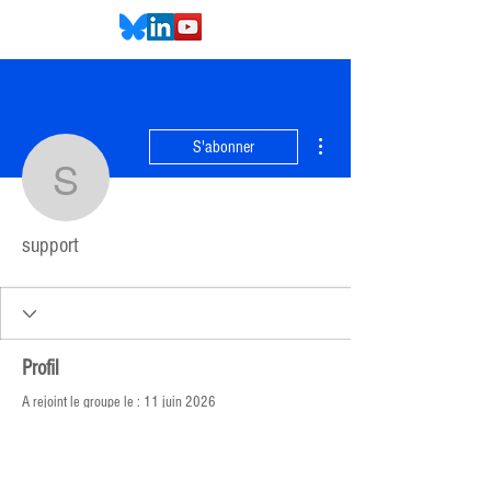
Plus d'actions
S'abonner
support
support
Profil
A rejoint le groupe le : 11 juin 2026